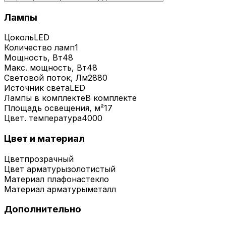
Лампы
Цоколь
LED
Количество ламп
1
Мощность, Вт
48
Макс. мощность, Вт
48
Световой поток, Лм
2880
Источник света
LED
Лампы в комплекте
В комплекте
Площадь освещения, м²
17
Цвет. температура
4000
Цвет и материал
Цвет
прозрачный
Цвет арматуры
золотистый
Материал плафона
стекло
Материал арматуры
металл
Дополнительно