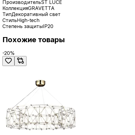
Производитель
ST LUCE
Коллекция
GRAVETTA
Тип
Декоративный свет
Стиль
High-tech
Степень защиты
IP20
Похожие товары
-
20
%