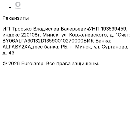
Реквизиты
ИП Тросько Владислав Валерьевич
УНП 193539459,
индекс 220108
г. Минск, ул. Корженевского, д. 1
Счет:
BY06ALFA30132D13590010270000
БИК Банка:
ALFABY2X
Адрес банка: РБ, г. Минск, ул. Сурганова,
д. 43
©
2026
Eurolamp. Все права защищены.