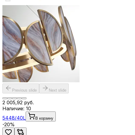
Previous slide
Next slide
2 005,92
руб.
Наличие:
10
5448/40L
В корзину
-
20
%