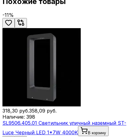
Похожие товары
-
11
%
318,30
руб.
358,09
руб.
Наличие:
398
SL9506.405.01 Светильник уличный наземный ST-
Luce Черный LED 1*7W 4000K
В корзину