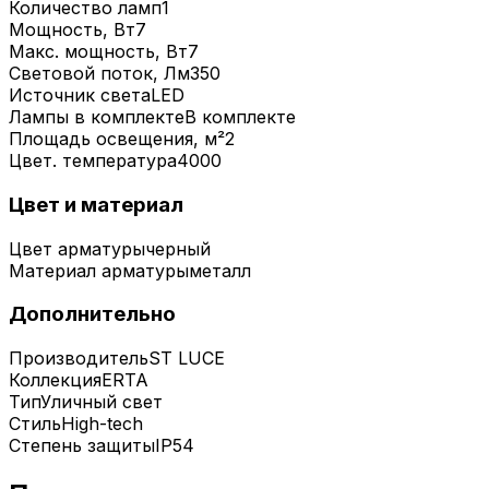
Количество ламп
1
Мощность, Вт
7
Макс. мощность, Вт
7
Световой поток, Лм
350
Источник света
LED
Лампы в комплекте
В комплекте
Площадь освещения, м²
2
Цвет. температура
4000
Цвет и материал
Цвет арматуры
черный
Материал арматуры
металл
Дополнительно
Производитель
ST LUCE
Коллекция
ERTA
Тип
Уличный свет
Стиль
High-tech
Степень защиты
IP54