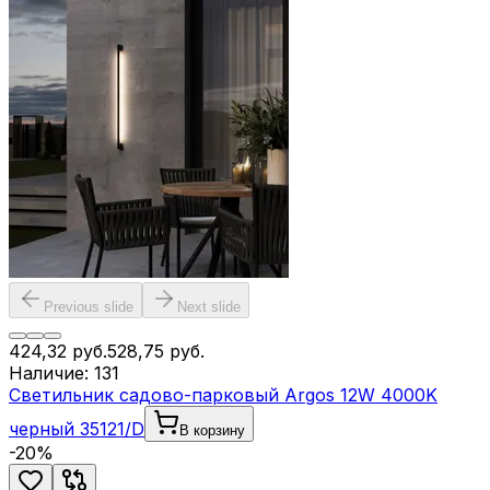
Previous slide
Next slide
424,32
руб.
528,75
руб.
Наличие:
131
Светильник садово-парковый Argos 12W 4000K
черный 35121/D
В корзину
-
20
%