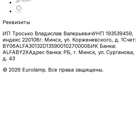
Реквизиты
ИП Тросько Владислав Валерьевич
УНП 193539459,
индекс 220108
г. Минск, ул. Корженевского, д. 1
Счет:
BY06ALFA30132D13590010270000
БИК Банка:
ALFABY2X
Адрес банка: РБ, г. Минск, ул. Сурганова,
д. 43
©
2026
Eurolamp. Все права защищены.