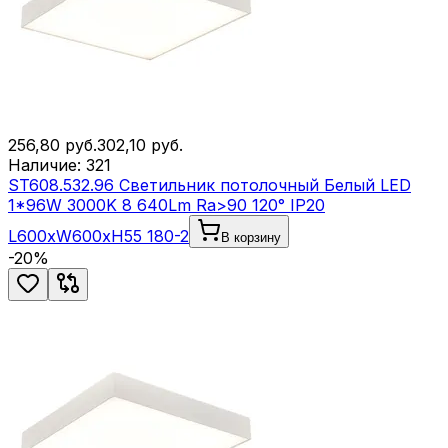
256,80
руб.
302,10
руб.
Наличие:
321
ST608.532.96 Светильник потолочный Белый LED
1*96W 3000K 8 640Lm Ra>90 120° IP20
L600xW600xH55 180-2
В корзину
-
20
%