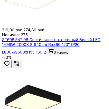
219,90
руб.
274,80
руб.
Наличие:
275
ST608.542.96 Светильник потолочный Белый LED
1*96W 4000K 8 640Lm Ra>90 120° IP20
L600xW600xH55 180-2
В корзину
-
20
%