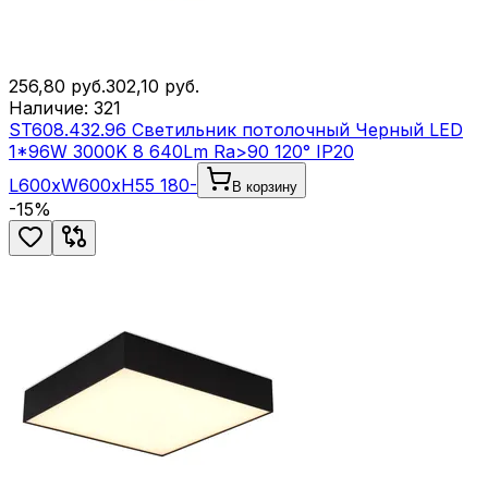
256,80
руб.
302,10
руб.
Наличие:
321
ST608.432.96 Светильник потолочный Черный LED
1*96W 3000K 8 640Lm Ra>90 120° IP20
L600xW600xH55 180-
В корзину
-
15
%