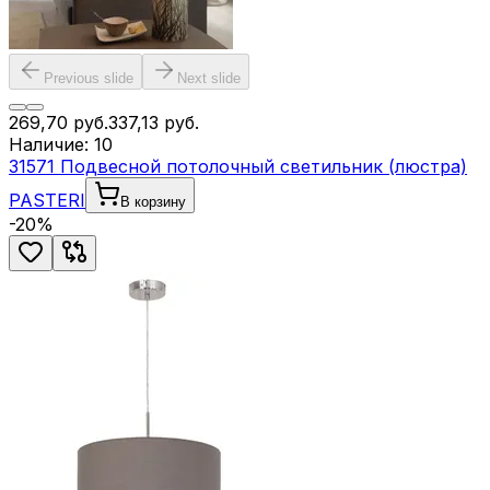
Previous slide
Next slide
269,70
руб.
337,13
руб.
Наличие:
10
31571 Подвесной потолочный светильник (люстра)
PASTERI
В корзину
-
20
%