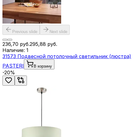
Previous slide
Next slide
236,70
руб.
295,88
руб.
Наличие:
1
31573 Подвесной потолочный светильник (люстра)
PASTERI
В корзину
-
20
%