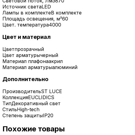
Световой поток, Лм
3870
Источник света
LED
Лампы в комплекте
В комплекте
Площадь освещения, м²
60
Цвет. температура
4000
Цвет и материал
Цвет
прозрачный
Цвет арматуры
черный
Материал плафона
акрил
Материал арматуры
алюминий
Дополнительно
Производитель
ST LUCE
Коллекция
EUCLIDICS
Тип
Декоративный свет
Стиль
High-tech
Степень защиты
IP20
Похожие товары