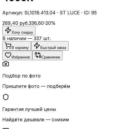
Артикул:
SL1018.413.04
·
ST LUCE
· ID:
95
269,40
руб.
336,60
-
20
%
Хочу скидку
В наличии —
337
шт.
В корзину
Быстрый заказ
Избранное
Сравнение
Подбор по фото
Пришлите фото — подберём
Гарантия лучшей цены
Найдёте дешевле — снизим