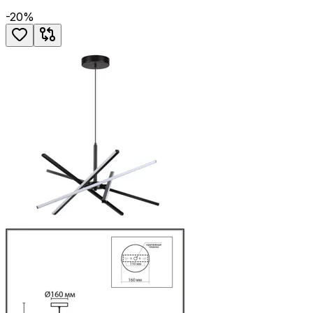
-
20
%