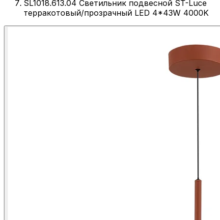
SL1018.613.04 Светильник подвесной ST-Luce
терракотовый/прозрачный LED 4*43W 4000K