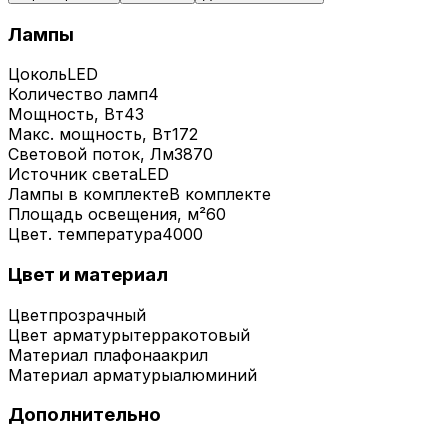
Лампы
Цоколь
LED
Количество ламп
4
Мощность, Вт
43
Макс. мощность, Вт
172
Световой поток, Лм
3870
Источник света
LED
Лампы в комплекте
В комплекте
Площадь освещения, м²
60
Цвет. температура
4000
Цвет и материал
Цвет
прозрачный
Цвет арматуры
терракотовый
Материал плафона
акрил
Материал арматуры
алюминий
Дополнительно