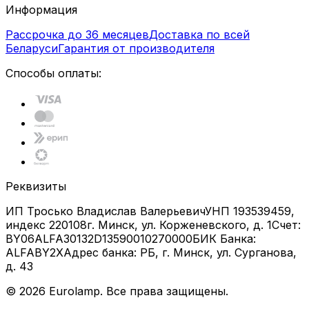
Информация
Рассрочка до 36 месяцев
Доставка по всей
Беларуси
Гарантия от производителя
Способы оплаты:
Реквизиты
ИП Тросько Владислав Валерьевич
УНП 193539459,
индекс 220108
г. Минск, ул. Корженевского, д. 1
Счет:
BY06ALFA30132D13590010270000
БИК Банка:
ALFABY2X
Адрес банка: РБ, г. Минск, ул. Сурганова,
д. 43
©
2026
Eurolamp. Все права защищены.