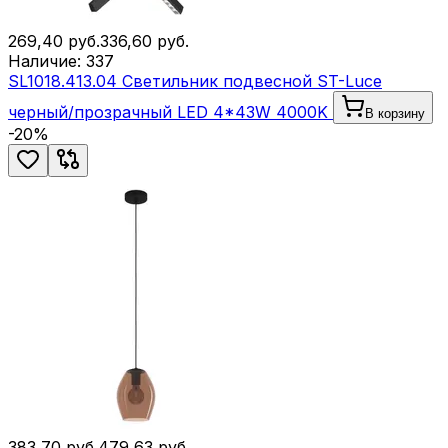
269,40
руб.
336,60
руб.
Наличие:
337
SL1018.413.04 Светильник подвесной ST-Luce
черный/прозрачный LED 4*43W 4000K
В корзину
-
20
%
383,70
руб.
479,63
руб.