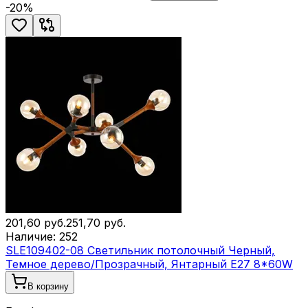
-
20
%
201,60
руб.
251,70
руб.
Наличие:
252
SLE109402-08 Светильник потолочный Черный,
Темное дерево/Прозрачный, Янтарный E27 8*60W
В корзину