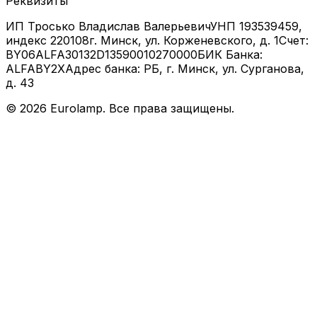
Реквизиты
ИП Тросько Владислав Валерьевич
УНП 193539459,
индекс 220108
г. Минск, ул. Корженевского, д. 1
Счет:
BY06ALFA30132D13590010270000
БИК Банка:
ALFABY2X
Адрес банка: РБ, г. Минск, ул. Сурганова,
д. 43
©
2026
Eurolamp. Все права защищены.