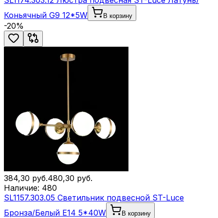
SL1174.303.12 Люстра подвесная ST-Luce Латунь/
Коньячный G9 12*5W
В корзину
-
20
%
384,30
руб.
480,30
руб.
Наличие:
480
SL1157.303.05 Светильник подвесной ST-Luce
Бронза/Белый E14 5*40W
В корзину