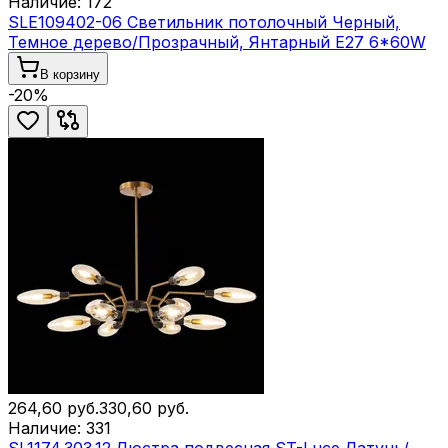
Наличие:
172
SLE109402-06 Светильник потолочный Черный,
Темное дерево/Прозрачный, Янтарный E27 6*60W
В корзину
-
20
%
264,60
руб.
330,60
руб.
Наличие:
331