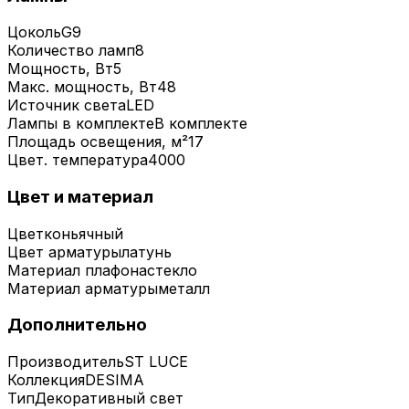
Цоколь
G9
Количество ламп
8
Мощность, Вт
5
Макс. мощность, Вт
48
Источник света
LED
Лампы в комплекте
В комплекте
Площадь освещения, м²
17
Цвет. температура
4000
Цвет и материал
Цвет
коньячный
Цвет арматуры
латунь
Материал плафона
стекло
Материал арматуры
металл
Дополнительно
Производитель
ST LUCE
Коллекция
DESIMA
Тип
Декоративный свет