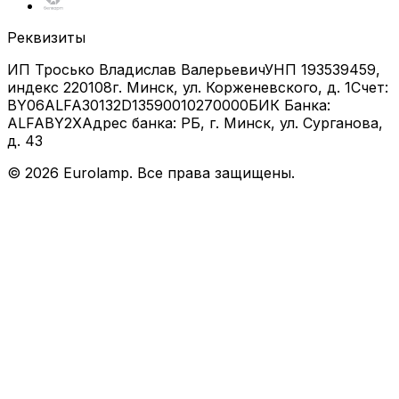
Реквизиты
ИП Тросько Владислав Валерьевич
УНП 193539459,
индекс 220108
г. Минск, ул. Корженевского, д. 1
Счет:
BY06ALFA30132D13590010270000
БИК Банка:
ALFABY2X
Адрес банка: РБ, г. Минск, ул. Сурганова,
д. 43
©
2026
Eurolamp. Все права защищены.