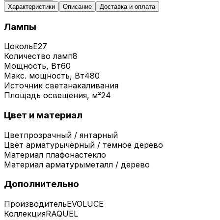
Характеристики
Описание
Доставка и оплата
Лампы
Цоколь
E27
Количество ламп
8
Мощность, Вт
60
Макс. мощность, Вт
480
Источник света
накаливания
Площадь освещения, м²
24
Цвет и материал
Цвет
прозрачный / янтарный
Цвет арматуры
черный / темное дерево
Материал плафона
стекло
Материал арматуры
металл / дерево
Дополнительно
Производитель
EVOLUCE
Коллекция
RAQUEL