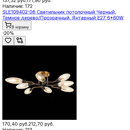
137,52
руб.
171,90
руб.
Наличие:
172
SLE109402-06 Светильник потолочный Черный,
Темное дерево/Прозрачный, Янтарный E27 6*60W
В корзину
-
20
%
170,40
руб.
212,70
руб.
Наличие:
213