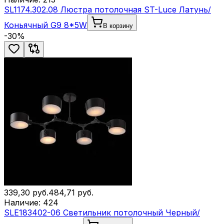
SL1174.302.08 Люстра потолочная ST-Luce Латунь/
Коньячный G9 8*5W
В корзину
-
30
%
339,30
руб.
484,71
руб.
Наличие:
424
SLE183402-06 Светильник потолочный Черный/