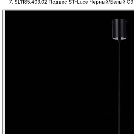
SL1185.403.02 Подвес ST-Luce Черный/Белый G