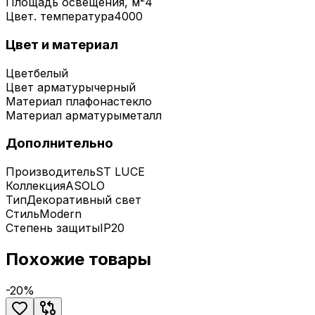
Площадь освещения, м²
4
Цвет. температура
4000
Цвет и материал
Цвет
белый
Цвет арматуры
черный
Материал плафона
стекло
Материал арматуры
металл
Дополнительно
Производитель
ST LUCE
Коллекция
ASOLO
Тип
Декоративный свет
Стиль
Modern
Степень защиты
IP20
Похожие товары
-
20
%