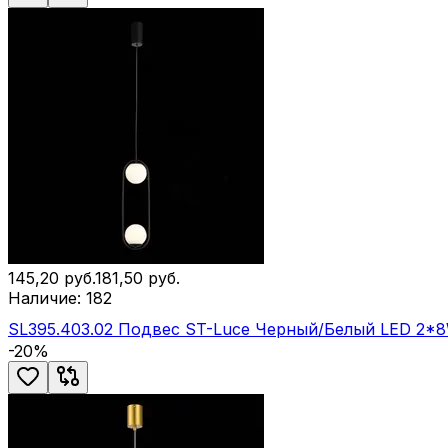
145,20
руб.
181,50
руб.
Наличие:
182
SL395.403.02 Подвес ST-Luce Черный/Белый LED 2*
-
20
%