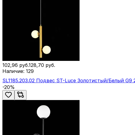
102,96
руб.
128,70
руб.
Наличие:
129
SL1185.203.02 Подвес ST-Luce Золотистый/Белый G9
-
20
%