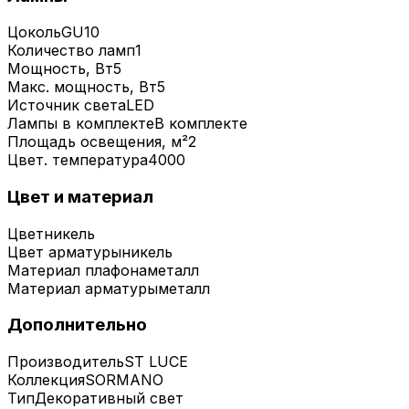
Цоколь
GU10
Количество ламп
1
Мощность, Вт
5
Макс. мощность, Вт
5
Источник света
LED
Лампы в комплекте
В комплекте
Площадь освещения, м²
2
Цвет. температура
4000
Цвет и материал
Цвет
никель
Цвет арматуры
никель
Материал плафона
металл
Материал арматуры
металл
Дополнительно
Производитель
ST LUCE
Коллекция
SORMANO
Тип
Декоративный свет