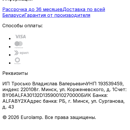
Рассрочка до 36 месяцев
Доставка по всей
Беларуси
Гарантия от производителя
Способы оплаты:
Реквизиты
ИП Тросько Владислав Валерьевич
УНП 193539459,
индекс 220108
г. Минск, ул. Корженевского, д. 1
Счет:
BY06ALFA30132D13590010270000
БИК Банка:
ALFABY2X
Адрес банка: РБ, г. Минск, ул. Сурганова,
д. 43
©
2026
Eurolamp. Все права защищены.