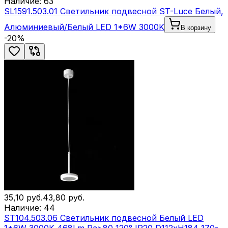
Наличие:
63
SL1591.503.01 Светильник подвесной ST-Luce Белый,
Алюминиевый/Белый LED 1*6W 3000K
В корзину
-
20
%
35,10
руб.
43,80
руб.
Наличие:
44
ST104.503.06 Светильник подвесной Белый LED