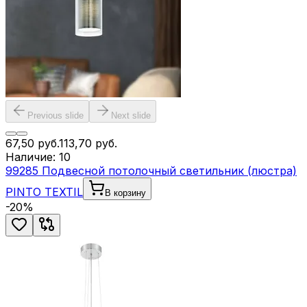
Previous slide
Next slide
67,50
руб.
113,70
руб.
Наличие:
10
99285 Подвесной потолочный светильник (люстра)
PINTO TEXTIL
В корзину
-
20
%