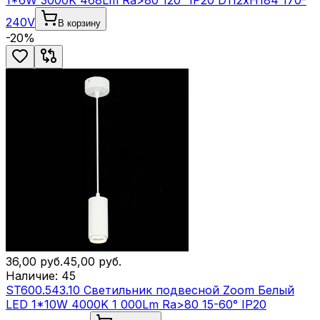
1*6W 3000K 468Lm Ra>80 120° IP20 D112xH184 170-
240V
В корзину
-
20
%
36,00
руб.
45,00
руб.
Наличие:
45
ST600.543.10 Светильник подвесной Zoom Белый
LED 1*10W 4000K 1 000Lm Ra>80 15-60° IP20