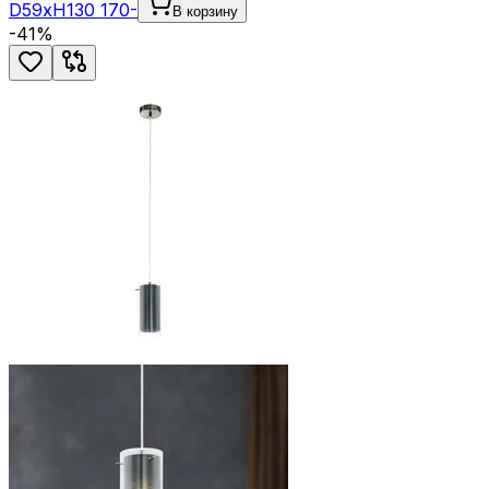
D59xH130 170-
В корзину
-
41
%