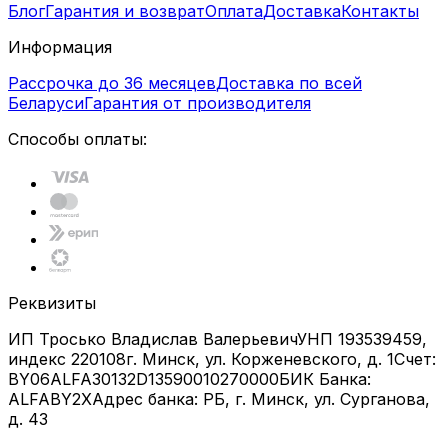
Блог
Гарантия и возврат
Оплата
Доставка
Контакты
Информация
Рассрочка до 36 месяцев
Доставка по всей
Беларуси
Гарантия от производителя
Способы оплаты:
Реквизиты
ИП Тросько Владислав Валерьевич
УНП 193539459,
индекс 220108
г. Минск, ул. Корженевского, д. 1
Счет:
BY06ALFA30132D13590010270000
БИК Банка:
ALFABY2X
Адрес банка: РБ, г. Минск, ул. Сурганова,
д. 43