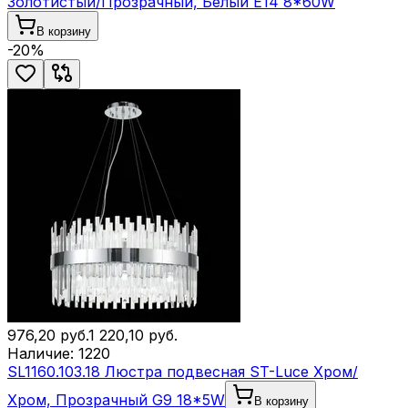
Золотистый/Прозрачный, Белый E14 8*60W
В корзину
-
20
%
976,20
руб.
1 220,10
руб.
Наличие:
1220
SL1160.103.18 Люстра подвесная ST-Luce Хром/
Хром, Прозрачный G9 18*5W
В корзину