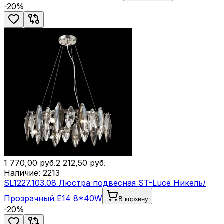
-
20
%
1 770,00
руб.
2 212,50
руб.
Наличие:
2213
SL1227.103.08 Люстра подвесная ST-Luce Никель/
Прозрачный E14 8*40W
В корзину
-
20
%