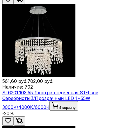
561,60
руб.
702,00
руб.
Наличие:
702
SL6201.103.55 Люстра подвесная ST-Luce
Серебристый/Прозрачный LED 1*55W
3000K/4000K/6000K
В корзину
-
20
%