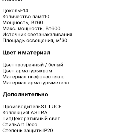
Цоколь
E14
Количество ламп
10
Мощность, Вт
60
Макс. мощность, Вт
600
Источник света
накаливания
Площадь освещения, м²
30
Цвет и материал
Цвет
прозрачный / белый
Цвет арматуры
хром
Материал плафона
стекло
Материал арматуры
металл
Дополнительно
Производитель
ST LUCE
Коллекция
LASTRA
Тип
Декоративный свет
Стиль
Art Deco
Степень защиты
IP20