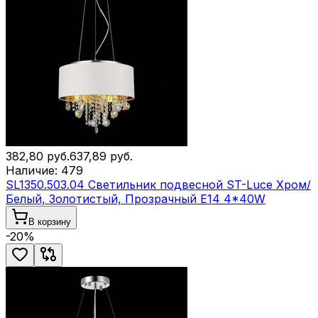
382,80
руб.
637,89
руб.
Наличие:
479
SL1350.503.04 Светильник подвесной ST-Luce Хром/
Белый, Золотистый, Прозрачный E14 4*40W
В корзину
-
20
%