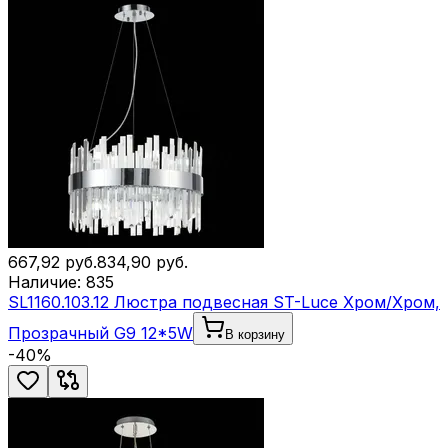
667,92
руб.
834,90
руб.
Наличие:
835
SL1160.103.12 Люстра подвесная ST-Luce Хром/Хром,
Прозрачный G9 12*5W
В корзину
-
40
%