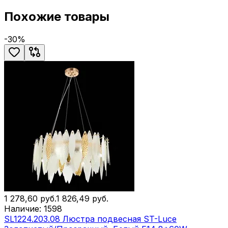
Похожие товары
-
30
%
1 278,60
руб.
1 826,49
руб.
Наличие:
1598
SL1224.203.08 Люстра подвесная ST-Luce