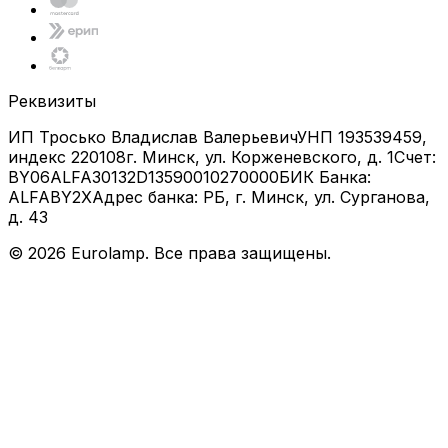
Реквизиты
ИП Тросько Владислав Валерьевич
УНП 193539459,
индекс 220108
г. Минск, ул. Корженевского, д. 1
Счет:
BY06ALFA30132D13590010270000
БИК Банка:
ALFABY2X
Адрес банка: РБ, г. Минск, ул. Сурганова,
д. 43
©
2026
Eurolamp. Все права защищены.