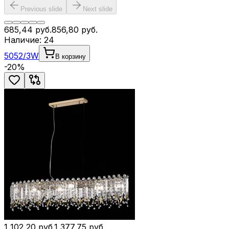
Previous slide
Next slide
685,44
руб.
856,80
руб.
Наличие:
24
5052/3W
В корзину
-
20
%
1 102,20
руб.
1 377,75
руб.