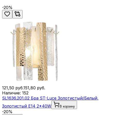
-
20
%
121,50
руб.
151,80
руб.
Наличие:
152
SL1636.201.02 Бра ST-Luce Золотистый/Белый,
Золотистый E14 2*40W
В корзину
-
20
%