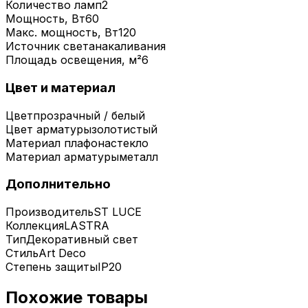
Количество ламп
2
Мощность, Вт
60
Макс. мощность, Вт
120
Источник света
накаливания
Площадь освещения, м²
6
Цвет и материал
Цвет
прозрачный / белый
Цвет арматуры
золотистый
Материал плафона
стекло
Материал арматуры
металл
Дополнительно
Производитель
ST LUCE
Коллекция
LASTRA
Тип
Декоративный свет
Стиль
Art Deco
Степень защиты
IP20
Похожие товары