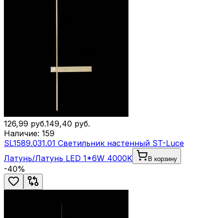
126,99
руб.
149,40
руб.
Наличие:
159
SL1589.031.01 Светильник настенный ST-Luce
Латунь/Латунь LED 1*6W 4000K
В корзину
-
40
%