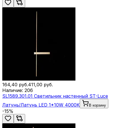
164,40
руб.
411,00
руб.
Наличие:
206
SL1589.301.01 Светильник настенный ST-Luce
Латунь/Латунь LED 1*10W 4000K
В корзину
-
15
%