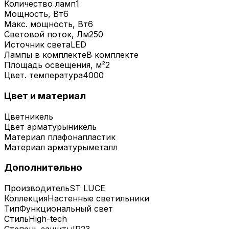
Количество ламп
1
Мощность, Вт
6
Макс. мощность, Вт
6
Световой поток, Лм
250
Источник света
LED
Лампы в комплекте
В комплекте
Площадь освещения, м²
2
Цвет. температура
4000
Цвет и материал
Цвет
никель
Цвет арматуры
никель
Материал плафона
пластик
Материал арматуры
металл
Дополнительно
Производитель
ST LUCE
Коллекция
Настенные светильники
Тип
Функциональный свет
Стиль
High-tech