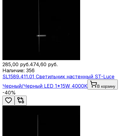
285,00
руб.
474,60
руб.
Наличие:
356
SL1589.411.01 Светильник настенный ST-Luce
Черный/Черный LED 1*15W 4000K
В корзину
-
40
%