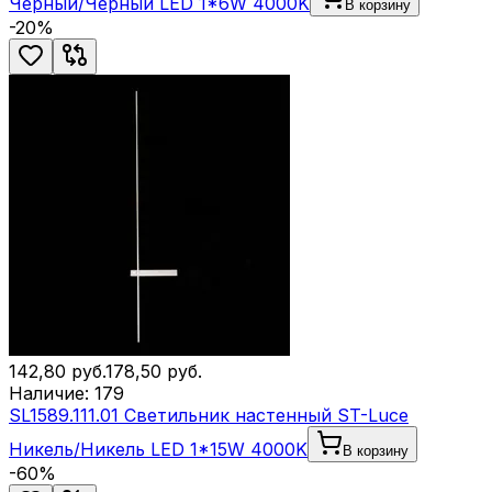
Черный/Черный LED 1*6W 4000K
В корзину
-
20
%
142,80
руб.
178,50
руб.
Наличие:
179
SL1589.111.01 Светильник настенный ST-Luce
Никель/Никель LED 1*15W 4000K
В корзину
-
60
%