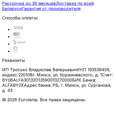
Рассрочка до 36 месяцев
Доставка по всей
Беларуси
Гарантия от производителя
Способы оплаты:
Реквизиты
ИП Тросько Владислав Валерьевич
УНП 193539459,
индекс 220108
г. Минск, ул. Корженевского, д. 1
Счет:
BY06ALFA30132D13590010270000
БИК Банка:
ALFABY2X
Адрес банка: РБ, г. Минск, ул. Сурганова,
д. 43
©
2026
Eurolamp. Все права защищены.