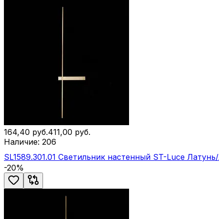
164,40
руб.
411,00
руб.
Наличие:
206
SL1589.301.01 Светильник настенный ST-Luce Латунь
-
20
%