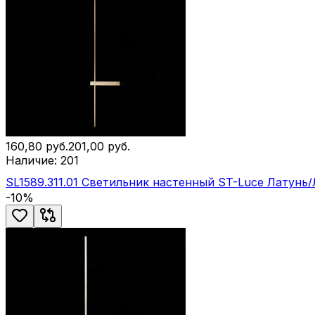
160,80
руб.
201,00
руб.
Наличие:
201
SL1589.311.01 Светильник настенный ST-Luce Латунь
-
10
%