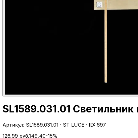
SL1589.031.01 Светильник
Артикул:
SL1589.031.01
·
ST LUCE
· ID:
697
126,99
руб.
149,40
-
15
%