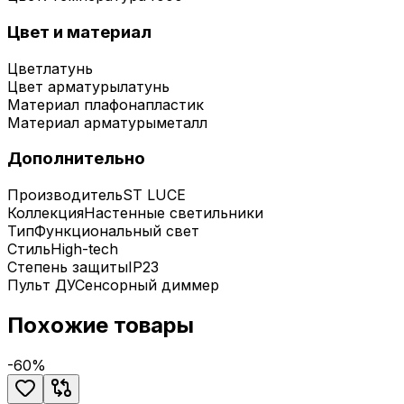
Цвет и материал
Цвет
латунь
Цвет арматуры
латунь
Материал плафона
пластик
Материал арматуры
металл
Дополнительно
Производитель
ST LUCE
Коллекция
Настенные светильники
Тип
Функциональный свет
Стиль
High-tech
Степень защиты
IP23
Пульт ДУ
Сенсорный диммер
Похожие товары
-
60
%