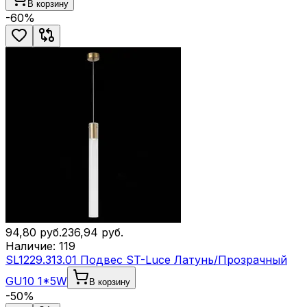
В корзину
-
60
%
94,80
руб.
236,94
руб.
Наличие:
119
SL1229.313.01 Подвес ST-Luce Латунь/Прозрачный
GU10 1*5W
В корзину
-
50
%