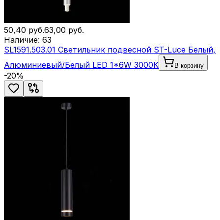
50,40
руб.
63,00
руб.
Наличие:
63
SL1591.503.01 Светильник подвесной ST-Luce Белый,
Алюминиевый/Белый LED 1*6W 3000K
В корзину
-
20
%