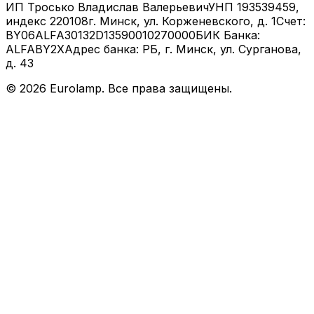
ИП Тросько Владислав Валерьевич
УНП 193539459,
индекс 220108
г. Минск, ул. Корженевского, д. 1
Счет:
BY06ALFA30132D13590010270000
БИК Банка:
ALFABY2X
Адрес банка: РБ, г. Минск, ул. Сурганова,
д. 43
©
2026
Eurolamp. Все права защищены.