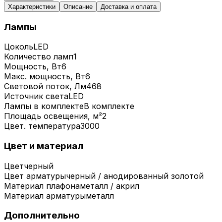
Характеристики
Описание
Доставка и оплата
Лампы
Цоколь
LED
Количество ламп
1
Мощность, Вт
6
Макс. мощность, Вт
6
Световой поток, Лм
468
Источник света
LED
Лампы в комплекте
В комплекте
Площадь освещения, м²
2
Цвет. температура
3000
Цвет и материал
Цвет
черный
Цвет арматуры
черный / анодированный золотой
Материал плафона
металл / акрил
Материал арматуры
металл
Дополнительно