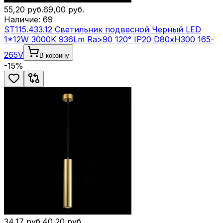
55,20
руб.
69,00
руб.
Наличие:
69
ST115.433.12 Светильник подвесной Черный LED
1*12W 3000K 936Lm Ra>90 120° IP20 D80xH300 165-
265V
В корзину
-
15
%
34,17
руб.
40,20
руб.