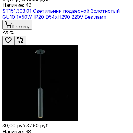
Наличие:
43
ST151.303.01 Светильник подвесной Золотистый
GU10 1*50W IP20 D54xH290 220V Без ламп
В корзину
-
20
%
30,00
руб.
37,50
руб.
Наличие:
38