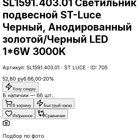
SL1591.403.01 Светильник
подвесной ST-Luce
Черный, Анодированный
золотой/Черный LED
1*6W 3000K
Артикул:
SL1591.403.01
·
ST LUCE
· ID:
705
52,80
руб.
66,00
-
20
%
Хочу скидку
В наличии —
66
шт.
В корзину
Быстрый заказ
Избранное
Сравнение
Подбор по фото