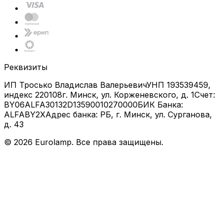
Реквизиты
ИП Тросько Владислав Валерьевич
УНП 193539459,
индекс 220108
г. Минск, ул. Корженевского, д. 1
Счет:
BY06ALFA30132D13590010270000
БИК Банка:
ALFABY2X
Адрес банка: РБ, г. Минск, ул. Сурганова,
д. 43
©
2026
Eurolamp. Все права защищены.