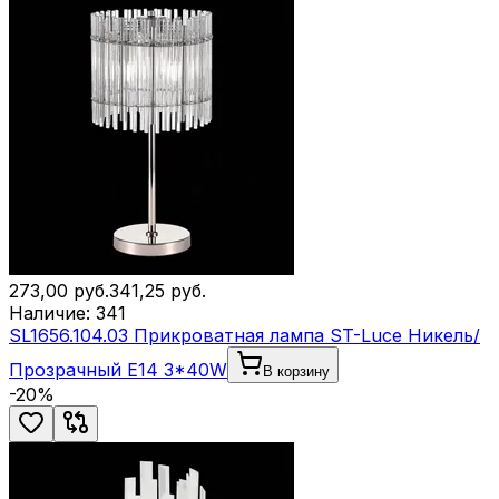
273,00
руб.
341,25
руб.
Наличие:
341
SL1656.104.03 Прикроватная лампа ST-Luce Никель/
Прозрачный E14 3*40W
В корзину
-
20
%