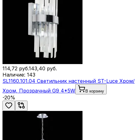
114,72
руб.
143,40
руб.
Наличие:
143
SL1160.101.04 Светильник настенный ST-Luce Хром/
Хром, Прозрачный G9 4*5W
В корзину
-
20
%