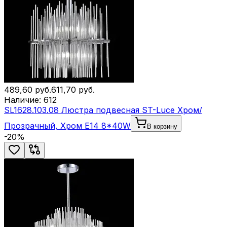
489,60
руб.
611,70
руб.
Наличие:
612
SL1628.103.08 Люстра подвесная ST-Luce Хром/
Прозрачный, Хром E14 8*40W
В корзину
-
20
%