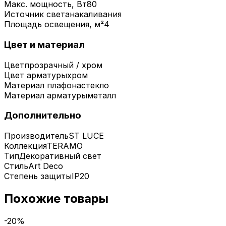
Макс. мощность, Вт
80
Источник света
накаливания
Площадь освещения, м²
4
Цвет и материал
Цвет
прозрачный / хром
Цвет арматуры
хром
Материал плафона
стекло
Материал арматуры
металл
Дополнительно
Производитель
ST LUCE
Коллекция
TERAMO
Тип
Декоративный свет
Стиль
Art Deco
Степень защиты
IP20
Похожие товары
-
20
%