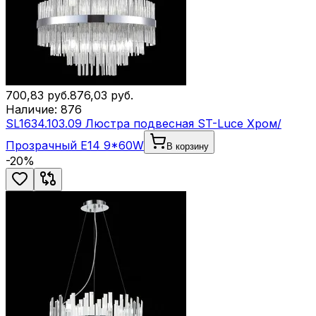
700,83
руб.
876,03
руб.
Наличие:
876
SL1634.103.09 Люстра подвесная ST-Luce Хром/
Прозрачный E14 9*60W
В корзину
-
20
%