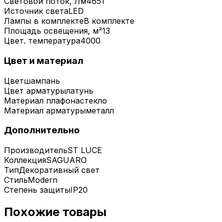
Световой поток, Лм
4651
Источник света
LED
Лампы в комплекте
В комплекте
Площадь освещения, м²
13
Цвет. температура
4000
Цвет и материал
Цвет
шампань
Цвет арматуры
латунь
Материал плафона
стекло
Материал арматуры
металл
Дополнительно
Производитель
ST LUCE
Коллекция
SAGUARO
Тип
Декоративный свет
Стиль
Modern
Степень защиты
IP20
Похожие товары