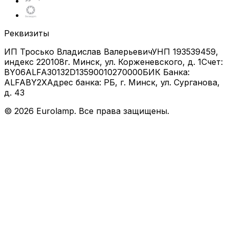
Реквизиты
ИП Тросько Владислав Валерьевич
УНП 193539459,
индекс 220108
г. Минск, ул. Корженевского, д. 1
Счет:
BY06ALFA30132D13590010270000
БИК Банка:
ALFABY2X
Адрес банка: РБ, г. Минск, ул. Сурганова,
д. 43
©
2026
Eurolamp. Все права защищены.