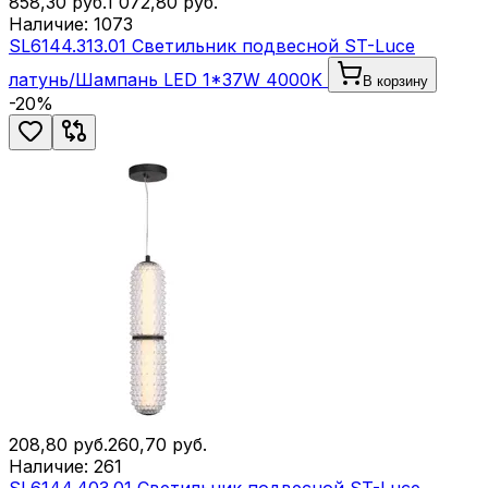
858,30
руб.
1 072,80
руб.
Наличие:
1073
SL6144.313.01 Светильник подвесной ST-Luce
латунь/Шампань LED 1*37W 4000K
В корзину
-
20
%
208,80
руб.
260,70
руб.
Наличие:
261