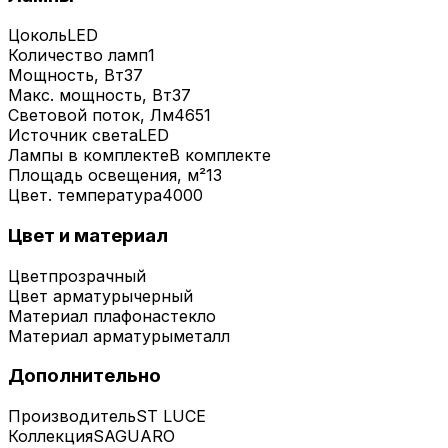
Цоколь
LED
Количество ламп
1
Мощность, Вт
37
Макс. мощность, Вт
37
Световой поток, Лм
4651
Источник света
LED
Лампы в комплекте
В комплекте
Площадь освещения, м²
13
Цвет. температура
4000
Цвет и материал
Цвет
прозрачный
Цвет арматуры
черный
Материал плафона
стекло
Материал арматуры
металл
Дополнительно
Производитель
ST LUCE
Коллекция
SAGUARO